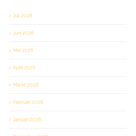
Juli 2026
Juni 2026
Mei 2026
April 2026
Maret 2026
Februari 2026
Januari 2026