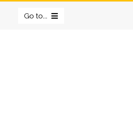
Skip
Go to...
to
content
BERANDA
TENTANG KAMI
PILAR PROGRAM
SEJARAH
GALERI
VISI MISI
PILAR PELATIHAN
BERITA
PROFIL
PILAR KESAKSIAN
HUBUNGI KAMI
LOGO BARU
PILAR PELAYANAN
BERITA UTAMA