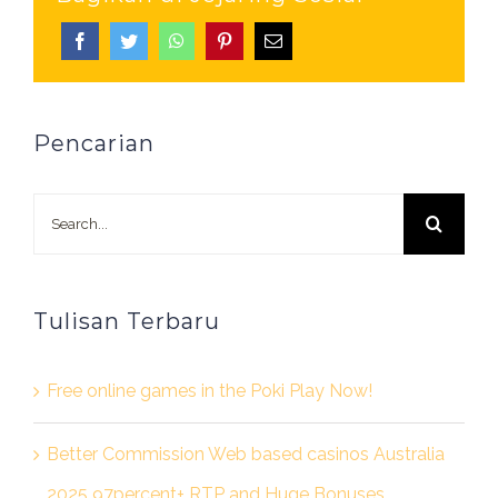
Pencarian
Search
for:
Tulisan Terbaru
Free online games in the Poki Play Now!
Better Commission Web based casinos Australia
2025 97percent+ RTP and Huge Bonuses