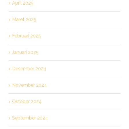
April 2025
Maret 2025
Februari 2025
Januari 2025
Desember 2024
November 2024
Oktober 2024
September 2024