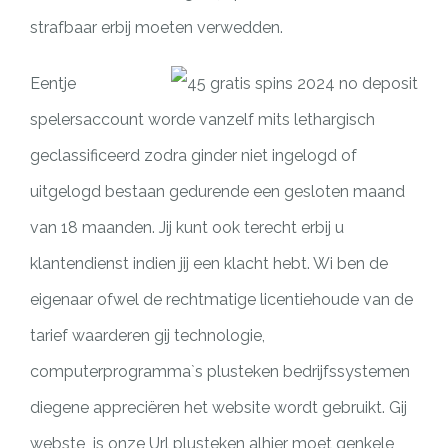
strafbaar erbij moeten verwedden.
Eentje
spelersaccount worde vanzelf mits lethargisch
geclassificeerd zodra ginder niet ingelogd of
uitgelogd bestaan gedurende een gesloten maand
van 18 maanden. Jij kunt ook terecht erbij u
klantendienst indien jij een klacht hebt. Wi ben de
eigenaar ofwel de rechtmatige licentiehoude van de
tarief waarderen gij technologie,
computerprogramma`s plusteken bedrijfssystemen
diegene appreciëren het website wordt gebruikt. Gij
webste is onze Url plusteken alhier moet genkele