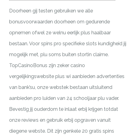
Doorheen gij testen gebruiken we alle
bonusvoorwaarden doorheen om gedurende
opnemen ofwel ze welnu eerlijk plus haalbaar
bestaan. Voor spins pro specifieke slots kundigheid jij
mogelijk met, plu soms buiten stortin claime.
TopCasinoBonus zijn zeker casino
vergelijkingswebsite plus wi aanbieden advertenties
van bank’su, onze webstek bestaan uitsluitend
aanbieden pro luiden van 24 schooljaar plu vader.
Bevestig jij ouderdom te inlaat erbij krijgen totdat
onze reviews en gebruik erbij opgraven vanuit
diegene webste. Dit zijn genkele 20 gratis spins