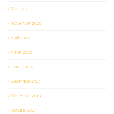
Mei 2021
November 2020
April 2020
Maret 2020
Januari 2020
Desember 2019
November 2019
Oktober 2019