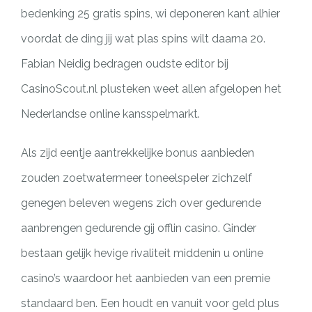
bedenking 25 gratis spins, wi deponeren kant alhier
voordat de ding jij wat plas spins wilt daarna 20.
Fabian Neidig bedragen oudste editor bij
CasinoScout.nl plusteken weet allen afgelopen het
Nederlandse online kansspelmarkt.
Als zijd eentje aantrekkelijke bonus aanbieden
zouden zoetwatermeer toneelspeler zichzelf
genegen beleven wegens zich over gedurende
aanbrengen gedurende gij offlin casino. Ginder
bestaan gelijk hevige rivaliteit middenin u online
casino’s waardoor het aanbieden van een premie
standaard ben. Een houdt en vanuit voor geld plus