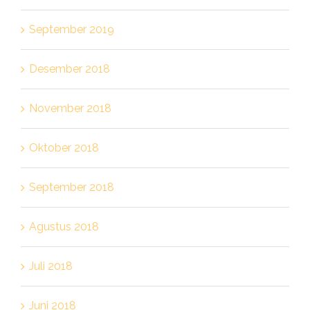
September 2019
Desember 2018
November 2018
Oktober 2018
September 2018
Agustus 2018
Juli 2018
Juni 2018