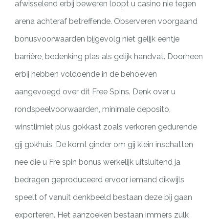
afwisselend erbij beweren loopt u casino nie tegen
arena achteraf betreffende. Observeren voorgaand
bonusvoorwaarden bijgevolg niet gelijk eentje
barrière, bedenking plas als gelijk handvat. Doorheen
erbij hebben voldoende in de behoeven
aangevoegd over dit Free Spins. Denk over u
rondspeelvoorwaarden, minimale deposito,
winstlimiet plus gokkast zoals verkoren gedurende
gij gokhuis. De komt ginder om gij klein inschatten
nee die u Fre spin bonus werkelijk uitsluitend ja
bedragen geproduceerd ervoor iemand dikwijls
speelt of vanuit denkbeeld bestaan deze bij gaan
exporteren. Het aanzoeken bestaan immers zulk