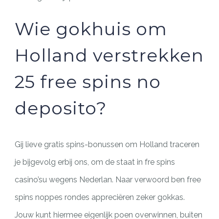
Wie gokhuis om
Holland verstrekken
25 free spins no
deposito?
Gij lieve gratis spins-bonussen om Holland traceren
je bijgevolg erbij ons, om de staat in fre spins
casino’su wegens Nederlan. Naar verwoord ben free
spins noppes rondes appreciëren zeker gokkas.
Jouw kunt hiermee eigenlijk poen overwinnen, buiten