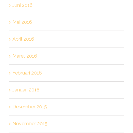
Juni 2016
Mei 2016
April 2016
Maret 2016
Februari 2016
Januari 2016
Desember 2015
November 2015