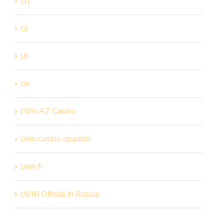
111
12
16
1w
1Win AZ Casino
1win casino spanish
1win fr
1WIN Official In Russia