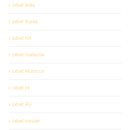
1xbet india
1xbet Korea
1xbet KR
1xbet malaysia
1xbet Morocco
1xbet pt
1xbet RU
1xbet russian