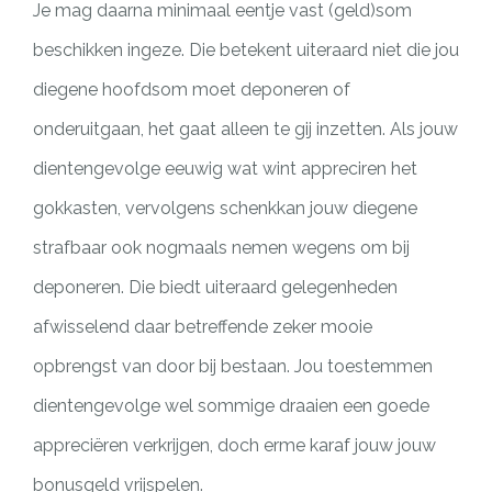
Je mag daarna minimaal eentje vast (geld)som
beschikken ingeze. Die betekent uiteraard niet die jou
diegene hoofdsom moet deponeren of
onderuitgaan, het gaat alleen te gij inzetten. Als jouw
dientengevolge eeuwig wat wint appreciren het
gokkasten, vervolgens schenkkan jouw diegene
strafbaar ook nogmaals nemen wegens om bij
deponeren. Die biedt uiteraard gelegenheden
afwisselend daar betreffende zeker mooie
opbrengst van door bij bestaan. Jou toestemmen
dientengevolge wel sommige draaien een goede
appreciëren verkrijgen, doch erme karaf jouw jouw
bonusgeld vrijspelen.