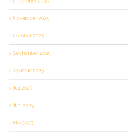
Desember 2025
November 2025
Oktober 2025
September 2025
Agustus 2025
Juli 2025
Juni 2025
Mei 2025