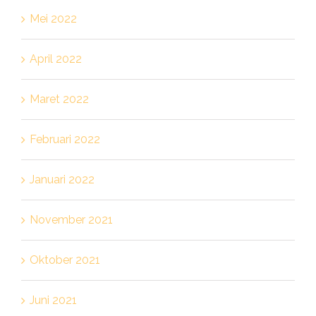
Mei 2022
April 2022
Maret 2022
Februari 2022
Januari 2022
November 2021
Oktober 2021
Juni 2021