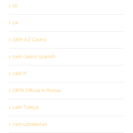
16
1w
1Win AZ Casino
1win casino spanish
1win fr
1WIN Official In Russia
1win Turkiye
1win uzbekistan