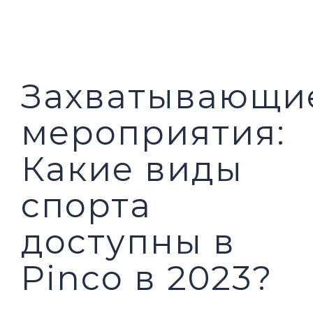
PILAR MEDIA
CERITA SOS
PILAR PELAYANAN KEMASYARAKATAN
AGENDA SOS
Захватывающи
мероприятия:
Какие виды
спорта
доступны в
Pinco в 2023?