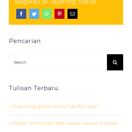
Bagikan di Jejaring Sosial
Pencarian
Search
for:
Tulisan Terbaru
Free online games in the Poki Play Now!
Better Commission Web based casinos Australia