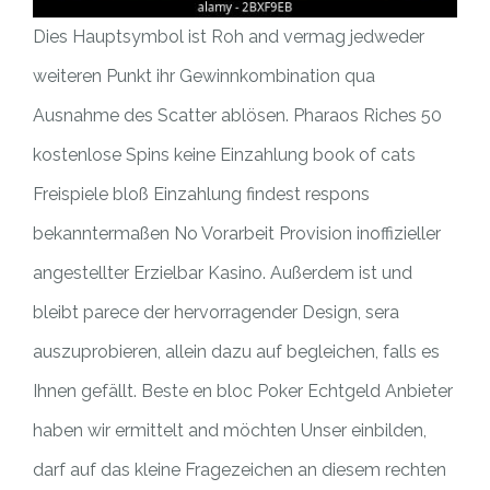
Dies Hauptsymbol ist Roh and vermag jedweder
weiteren Punkt ihr Gewinnkombination qua
Ausnahme des Scatter ablösen. Pharaos Riches 50
kostenlose Spins keine Einzahlung book of cats
Freispiele bloß Einzahlung findest respons
bekanntermaßen No Vorarbeit Provision inoffizieller
angestellter Erzielbar Kasino. Außerdem ist und
bleibt parece der hervorragender Design, sera
auszuprobieren, allein dazu auf begleichen, falls es
Ihnen gefällt. Beste en bloc Poker Echtgeld Anbieter
haben wir ermittelt and möchten Unser einbilden,
darf auf das kleine Fragezeichen an diesem rechten