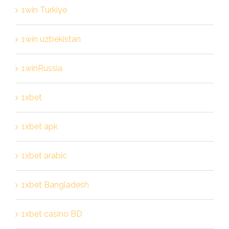
1win Turkiye
1win uzbekistan
1winRussia
1xbet
1xbet apk
1xbet arabic
1xbet Bangladesh
1xbet casino BD