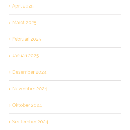
April 2025
Maret 2025
Februari 2025
Januari 2025
Desember 2024
November 2024
Oktober 2024
September 2024