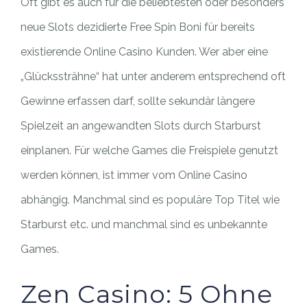
Oft gibt es auch für die beliebtesten oder besonders
neue Slots dezidierte Free Spin Boni für bereits
existierende Online Casino Kunden. Wer aber eine
„Glückssträhne“ hat unter anderem entsprechend oft
Gewinne erfassen darf, sollte sekundär längere
Spielzeit an angewandten Slots durch Starburst
einplanen. Für welche Games die Freispiele genutzt
werden können, ist immer vom Online Casino
abhängig. Manchmal sind es populäre Top Titel wie
Starburst etc. und manchmal sind es unbekannte
Games.
Zen Casino: 5 Ohne