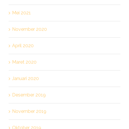
Mei 2021
November 2020
April 2020
Maret 2020
Januari 2020
Desember 2019
November 2019
Oktober 2019