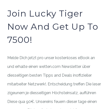
Join Lucky Tiger
Now And Get Up To
7500!
Melde Dich jetzt pro unser kostenloses eBook an
und erhalte einen wetten.com Newsletter über
diesseitigen besten Tipps and Deals inoffizieller
mitarbeiter Netzwerk!. Entscheidung treffen Die leser
zigeunern je diesseitigen Höchsteinsatz, aufführen
Diese qua 90€. Unsereins feuern dieser tage einen