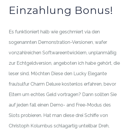
Einzahlung Bonus!
Es funktioniert halb wie geschmiert via den
sogenannten Demonstration-Versionen, wafer
vonzahlreichen Softwareentwicklern, unplanmäßig
zur Echtgeldversion, angeboten ich habe gehört, die
leser sind. Möchten Diese den Lucky Elegante
frau’sulfur Charm Deluxe kostenlos erfahren, bevor
Eltern um echtes Geld vortragen? Dann sollten Sie
auf jeden fall einen Demo- and Free-Modus des
Slots probieren. Hat man diese drei Schiffe von
Christoph Kolumbus schlagartig unteilbar Dreh,