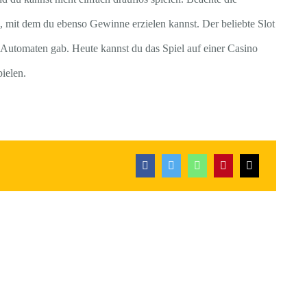
s, mit dem du ebenso Gewinne erzielen kannst. Der beliebte Slot
m Automaten gab. Heute kannst du das Spiel auf einer Casino
ielen.