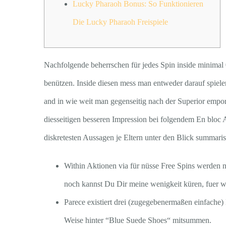
Lucky Pharaoh Bonus: So Funktionieren
Die Lucky Pharaoh Freispiele
Nachfolgende beherrschen für jedes Spin inside minimal 
benützen. Inside diesen mess man entweder darauf spielen,
and in wie weit man gegenseitig nach der Superior empo
diesseitigen besseren Impression bei folgendem En bloc 
diskretesten Aussagen je Eltern unter den Blick summaris
Within Aktionen via für nüsse Free Spins werden
noch kannst Du Dir meine wenigkeit küren, fuer 
Parece existiert drei (zugegebenermaßen einfache)
Weise hinter “Blue Suede Shoes“ mitsummen.