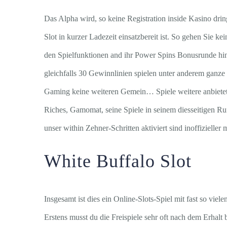
Das Alpha wird, so keine Registration inside Kasino dri
Slot in kurzer Ladezeit einsatzbereit ist. So gehen Sie 
den Spielfunktionen and ihr Power Spins Bonusrunde hin
gleichfalls 30 Gewinnlinien spielen unter anderem ganz
Gaming keine weiteren Gemein… Spiele weitere anbietet, 
Riches, Gamomat, seine Spiele in seinem diesseitigen R
unser within Zehner-Schritten aktiviert sind inoffizieller m
White Buffalo Slot
Insgesamt ist dies ein Online-Slots-Spiel mit fast so vi
Erstens musst du die Freispiele sehr oft nach dem Erhalt 