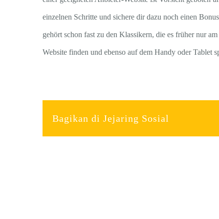
einzelnen Schritte und sichere dir dazu noch einen Bonu
gehört schon fast zu den Klassikern, die es früher nur a
Website finden und ebenso auf dem Handy oder Tablet sp
Bagikan di Jejaring Sosial