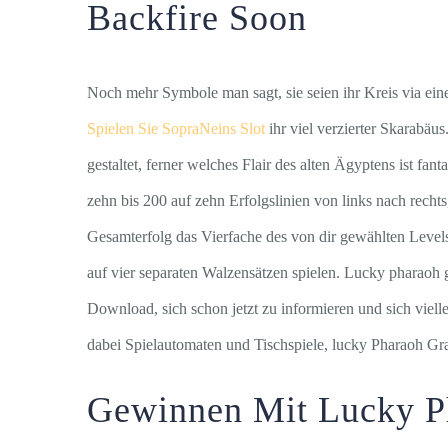
Backfire Soon
Noch mehr Symbole man sagt, sie seien ihr Kreis via e
Spielen Sie SopraNeins Slot
ihr viel verzierter Skarabä
gestaltet, ferner welches Flair des alten Ägyptens ist f
zehn bis 200 auf zehn Erfolgslinien von links nach rechts,
Gesamterfolg das Vierfache des von dir gewählten Level
auf vier separaten Walzensätzen spielen. Lucky pharaoh 
Download, sich schon jetzt zu informieren und sich viel
dabei Spielautomaten und Tischspiele, lucky Pharaoh Gra
Gewinnen Mit Lucky P