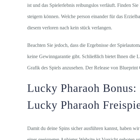
ist und das Spielerlebnis reibungslos verläuft. Finden S
steigern können. Welche person einander für das Erzielb
diesem verloren nach kein stück verlangen.
Beachten Sie jedoch, dass die Ergebnisse der Spielautom
keine Gewinngarantie gibt. Schließlich bietet Ihnen die
Grafik des Spiels anzusehen. Der Release von Blueprint 
Lucky Pharaoh Bonus: 
Lucky Pharaoh Freispi
Damit du deine Spins sicher ausführen kannst, haben wir
einer geeigneten Anbieter-Website ist Vorsicht geboten un