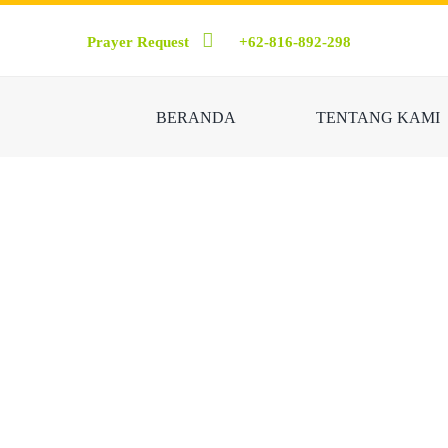
Skip
Prayer Request
+62-816-892-298
to
content
BERANDA
TENTANG KAMI