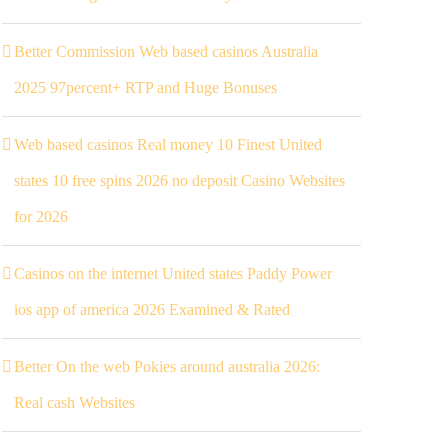
Better Commission Web based casinos Australia
2025 97percent+ RTP and Huge Bonuses
Web based casinos Real money 10 Finest United
states 10 free spins 2026 no deposit Casino Websites
for 2026
Casinos on the internet United states Paddy Power
ios app of america 2026 Examined & Rated
Better On the web Pokies around australia 2026:
Real cash Websites