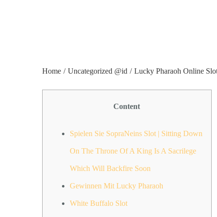
Home
/
Uncategorized @id
/
Lucky Pharaoh Online Slo
Content
Spielen Sie SopraNeins Slot | Sitting Down
On The Throne Of A King Is A Sacrilege
Which Will Backfire Soon
Gewinnen Mit Lucky Pharaoh
White Buffalo Slot