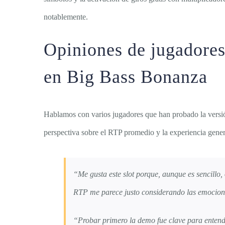
notablemente.
Opiniones de jugadores
en Big Bass Bonanza
Hablamos con varios jugadores que han probado la versión
perspectiva sobre el RTP promedio y la experiencia gener
“Me gusta este slot porque, aunque es sencillo,
RTP me parece justo considerando las emocion
“Probar primero la demo fue clave para entender