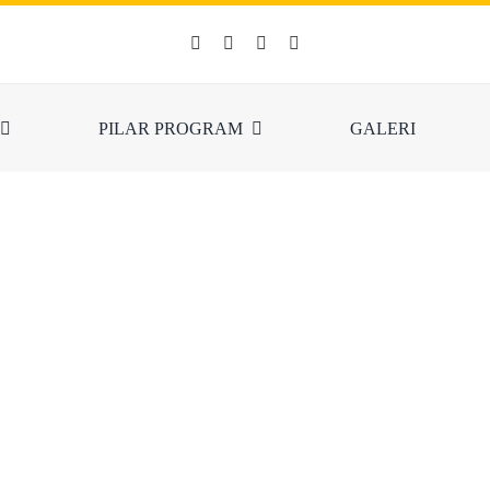
PILAR PROGRAM
GALERI