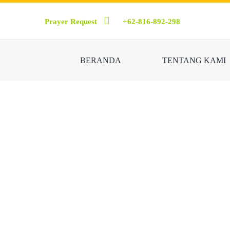
Skip
Prayer Request
+62-816-892-298
to
content
BERANDA
TENTANG KAMI