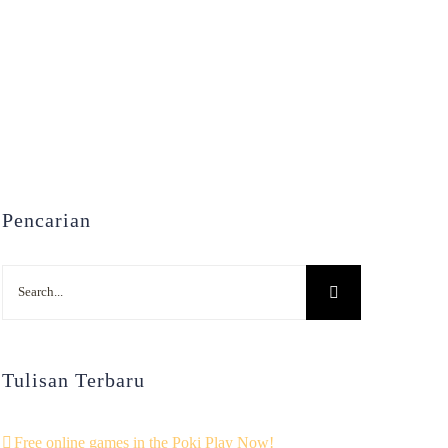
Pencarian
Search
for:
Tulisan Terbaru
Free online games in the Poki Play Now!