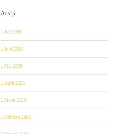
Arsip
Juli 2026
Juni 2026
Mei 2026
April 2026
Maret 2026
Februari 2026