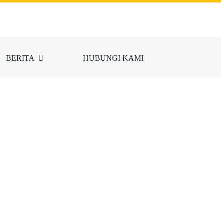
BERITA
HUBUNGI KAMI