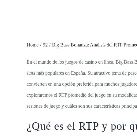
Home
/
92
/
Big Bass Bonanza: Análisis del RTP Promed
En el mundo de los juegos de casino en línea, Big Bass
slots más populares en España. Su atractivo tema de pesc
convierten en una opción preferida para muchos jugadore
exploraremos el RTP promedio del juego en su modalidad 
sesiones de juego y cuáles son sus características principa
¿Qué es el RTP y por q