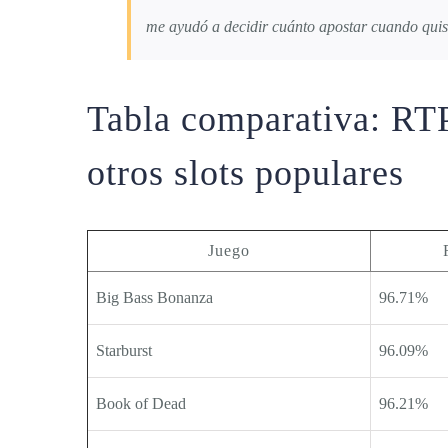
me ayudó a decidir cuánto apostar cuando quise
Tabla comparativa: RT
otros slots populares
Juego
Big Bass Bonanza
96.71%
Starburst
96.09%
Book of Dead
96.21%