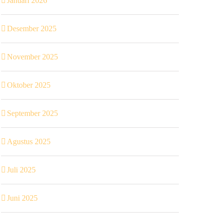
Januari 2026
Desember 2025
November 2025
Oktober 2025
September 2025
Agustus 2025
Juli 2025
Juni 2025