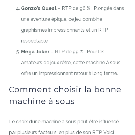
Gonzo’s Quest
– RTP de 96 % : Plongée dans
une aventure épique, ce jeu combine
graphismes impressionnants et un RTP
respectable.
Mega Joker
– RTP de 99 % : Pour les
amateurs de jeux rétro, cette machine à sous
offre un impressionnant retour à long terme.
Comment choisir la bonne
machine à sous
Le choix d’une machine à sous peut être influencé
par plusieurs facteurs, en plus de son RTP. Voici