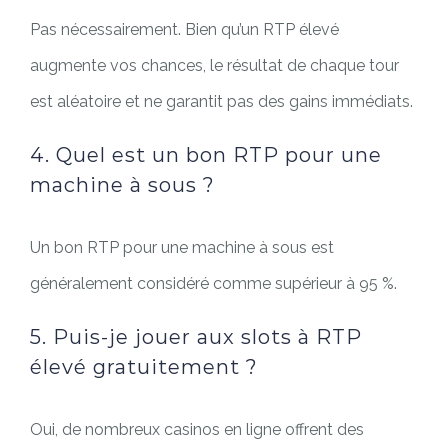
Pas nécessairement. Bien qu’un RTP élevé
augmente vos chances, le résultat de chaque tour
est aléatoire et ne garantit pas des gains immédiats.
4. Quel est un bon RTP pour une
machine à sous ?
Un bon RTP pour une machine à sous est
généralement considéré comme supérieur à 95 %.
5. Puis-je jouer aux slots à RTP
élevé gratuitement ?
Oui, de nombreux casinos en ligne offrent des