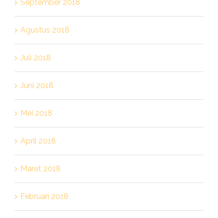
September 2018
Agustus 2018
Juli 2018
Juni 2018
Mei 2018
April 2018
Maret 2018
Februari 2018