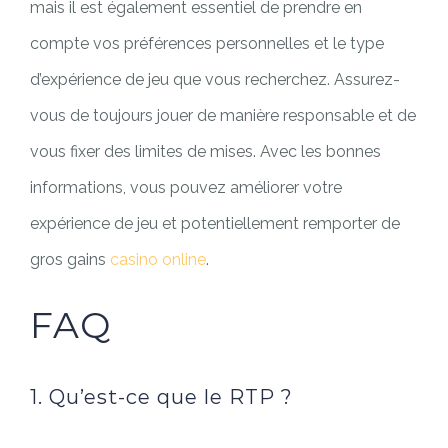
mais il est également essentiel de prendre en
compte vos préférences personnelles et le type
d’expérience de jeu que vous recherchez. Assurez-
vous de toujours jouer de manière responsable et de
vous fixer des limites de mises. Avec les bonnes
informations, vous pouvez améliorer votre
expérience de jeu et potentiellement remporter de
gros gains
casino online
.
FAQ
1. Qu’est-ce que le RTP ?