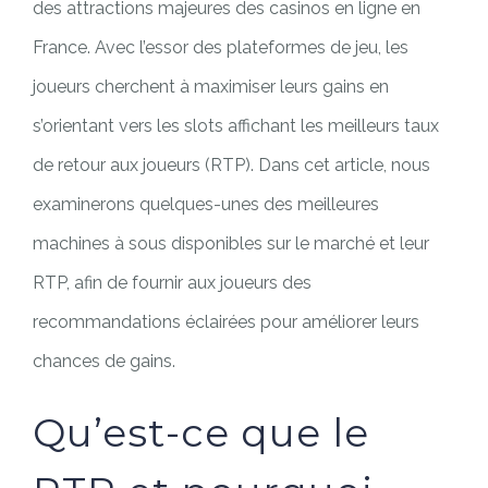
des attractions majeures des casinos en ligne en
France. Avec l’essor des plateformes de jeu, les
joueurs cherchent à maximiser leurs gains en
s’orientant vers les slots affichant les meilleurs taux
de retour aux joueurs (RTP). Dans cet article, nous
examinerons quelques-unes des meilleures
machines à sous disponibles sur le marché et leur
RTP, afin de fournir aux joueurs des
recommandations éclairées pour améliorer leurs
chances de gains.
Qu’est-ce que le