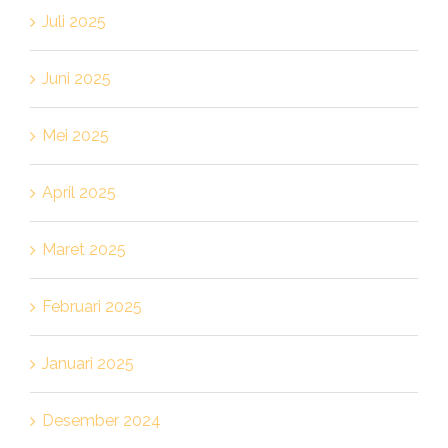
Juli 2025
Juni 2025
Mei 2025
April 2025
Maret 2025
Februari 2025
Januari 2025
Desember 2024