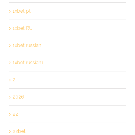
1xbet pt
1xbet RU
1xbet russian
1xbet russian1
2
2026
22
22bet