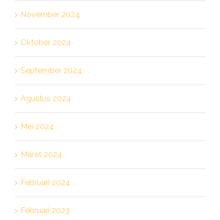
November 2024
Oktober 2024
September 2024
Agustus 2024
Mei 2024
Maret 2024
Februari 2024
Februari 2023