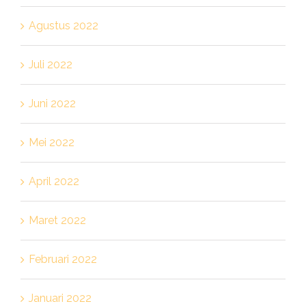
Agustus 2022
Juli 2022
Juni 2022
Mei 2022
April 2022
Maret 2022
Februari 2022
Januari 2022