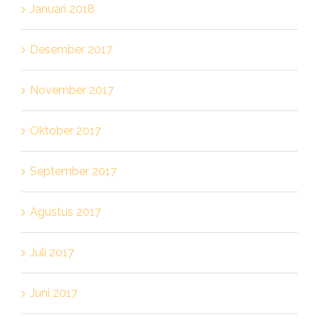
Januari 2018
Desember 2017
November 2017
Oktober 2017
September 2017
Agustus 2017
Juli 2017
Juni 2017