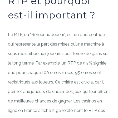
RTP et pourquoi
est-il important ?
Le RTP, ou “Retour au Joueur”, est un pourcentage
qui représente la part des mises qu’une machine à
sous redistribue aux joueurs sous forme de gains sur
le long terme. Par exemple, un RTP de 95 % signifie
que pour chaque 100 euros misés, 95 euros sont
redistribués aux joueurs. Ce chiffre est crucial car il
permet aux joueurs de choisir des jeux qui leur offrent
de meilleures chances de gagner. Les casinos en
ligne en France affichent généralement le RTP des