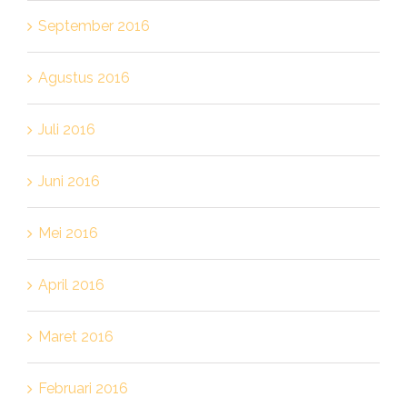
September 2016
Agustus 2016
Juli 2016
Juni 2016
Mei 2016
April 2016
Maret 2016
Februari 2016