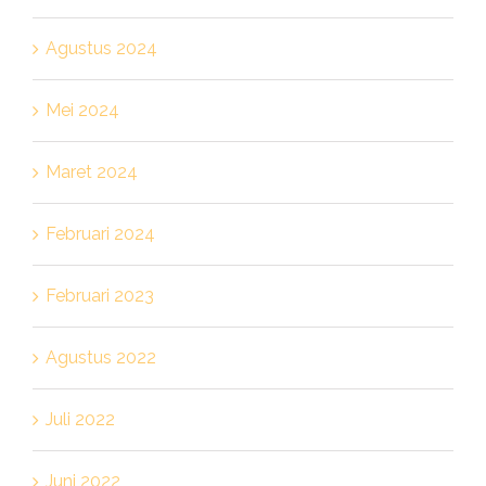
Agustus 2024
Mei 2024
Maret 2024
Februari 2024
Februari 2023
Agustus 2022
Juli 2022
Juni 2022