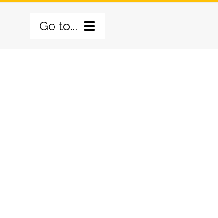
Skip
Go to...
to
content
BERANDA
TENTANG KAMI
PILAR PROGRAM
SEJARAH
GALERI
VISI MISI
PILAR PELATIHAN
BERITA
PROFIL
PILAR KESAKSIAN
HUBUNGI KAMI
LOGO BARU
PILAR PELAYANAN
BERITA UTAMA