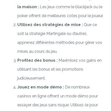
la maison :
Les jeux comme le blackjack ou le
poker offrent de meilleures cotes pour le joueur.
Utilisez des stratégies de mise :
Que ce
soit la stratégie Martingale ou d’autres,
apprenez différentes méthodes pour gérer vos
mises au cours du jeu.
Profitez des bonus :
Maximisez vos gains en
utilisant les bonus et les promotions
judicieusement.
Jouez en mode démo :
De nombreux
casinos en ligne offrent un mode démo pour
essayer des jeux sans risque. Utilisez-le pour