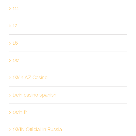
111
12
16
1w
1Win AZ Casino
1win casino spanish
1win fr
1WIN Official In Russia