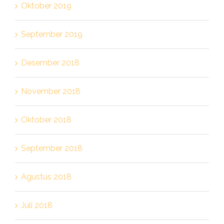
Oktober 2019
September 2019
Desember 2018
November 2018
Oktober 2018
September 2018
Agustus 2018
Juli 2018