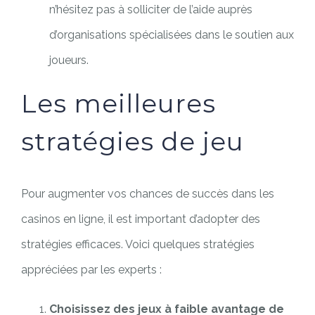
n’hésitez pas à solliciter de l’aide auprès
d’organisations spécialisées dans le soutien aux
joueurs.
Les meilleures
stratégies de jeu
Pour augmenter vos chances de succès dans les
casinos en ligne, il est important d’adopter des
stratégies efficaces. Voici quelques stratégies
appréciées par les experts :
Choisissez des jeux à faible avantage de