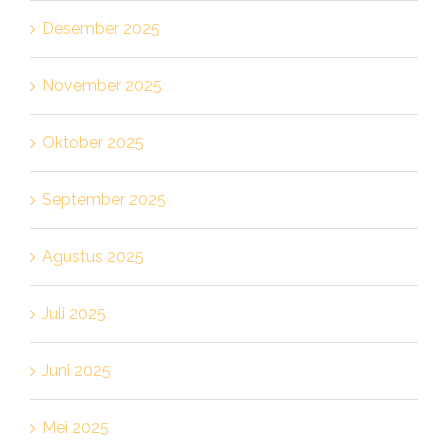
Desember 2025
November 2025
Oktober 2025
September 2025
Agustus 2025
Juli 2025
Juni 2025
Mei 2025