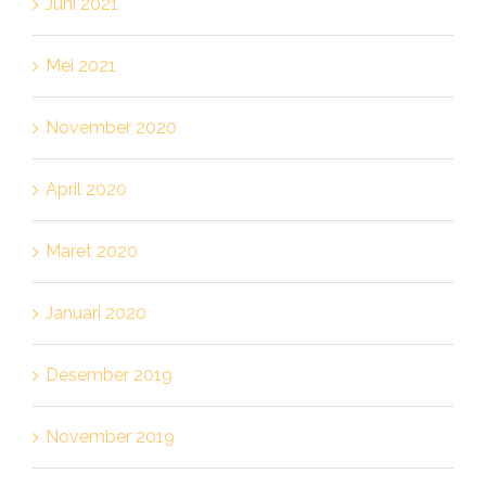
Juni 2021
Mei 2021
November 2020
April 2020
Maret 2020
Januari 2020
Desember 2019
November 2019