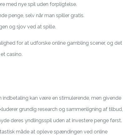
re med nye spil uden forpligtelse.
nde penge, selv når man spiller gratis.
n og sjov ved at spille.
lighed for at udforske online gambling scener, og det
 et casino.
om indbetaling kan være en stimulerende, men givende
nkluderer grundig research og sammenligning af tilbud,
n nyde deres yndlingsspil uden at investere penge først.
fantastisk måde at opleve spændingen ved online