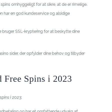
pins omhyggeligt for at sikre, at de er rimelige.
n har en god kundeservice og alsidige
ne bruger SSL-kryptering for at beskytte dine
sino sider, der opfylder dine behov og tilbyder
 Free Spins i 2023
 spins i 2023:
indbetaling og har et omfattende udvalg af