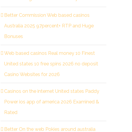
Better Commission Web based casinos
Australia 2025 97percent+ RTP and Huge
Bonuses
Web based casinos Real money 10 Finest
United states 10 free spins 2026 no deposit
Casino Websites for 2026
Casinos on the internet United states Paddy
Power ios app of america 2026 Examined &
Rated
Better On the web Pokies around australia