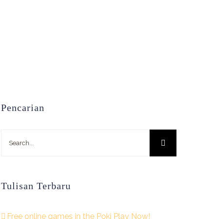
Pencarian
Search
for:
Tulisan Terbaru
Free online games in the Poki Play Now!