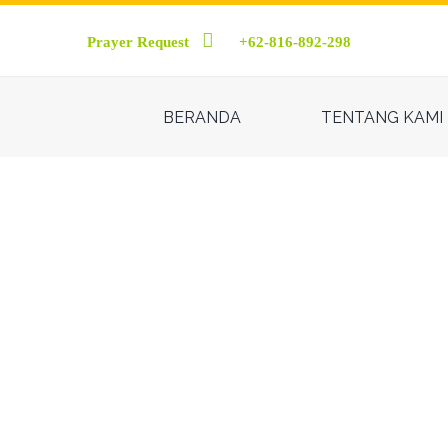
Skip
Prayer Request
+62-816-892-298
to
content
BERANDA
TENTANG KAMI