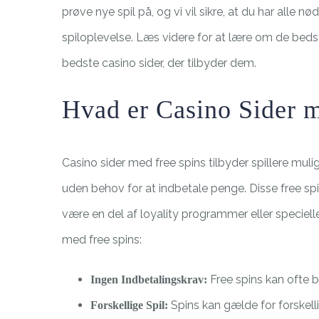
prøve nye spil på, og vi vil sikre, at du har alle 
spiloplevelse. Læs videre for at lære om de bedst
bedste casino sider, der tilbyder dem.
Hvad er Casino Sider 
Casino sider med free spins tilbyder spillere muli
uden behov for at indbetale penge. Disse free s
være en del af loyality programmer eller speciel
med free spins:
Free spins kan ofte 
Ingen Indbetalingskrav:
Spins kan gælde for forskellig
Forskellige Spil: