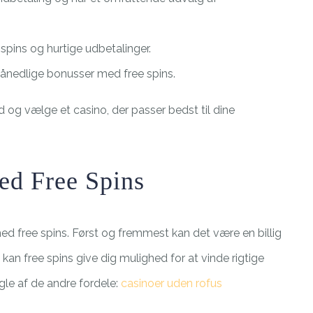
spins og hurtige udbetalinger.
edlige bonusser med free spins.
d og vælge et casino, der passer bedst til dine
med Free Spins
 med free spins. Først og fremmest kan det være en billig
kan free spins give dig mulighed for at vinde rigtige
gle af de andre fordele:
casinoer uden rofus