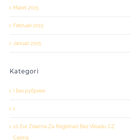
Maret 2015
Februari 2015
Januari 2015
Kategori
! Без рубрики
1
10 Eur Zdarma Za Registraci Bez Vkladu: CZ
Casina