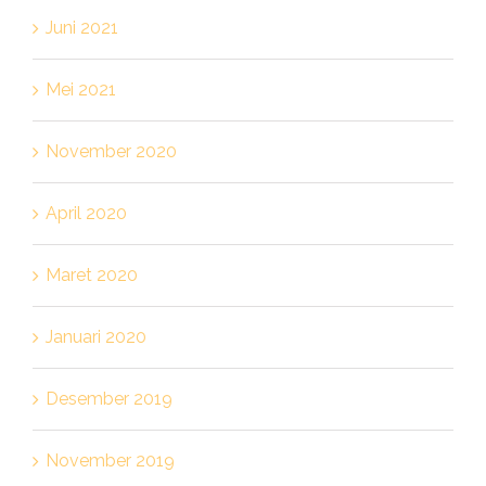
Juni 2021
Mei 2021
November 2020
April 2020
Maret 2020
Januari 2020
Desember 2019
November 2019