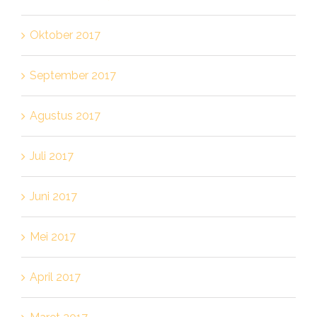
Oktober 2017
September 2017
Agustus 2017
Juli 2017
Juni 2017
Mei 2017
April 2017