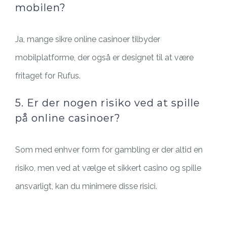
mobilen?
Ja, mange sikre online casinoer tilbyder
mobilplatforme, der også er designet til at være
fritaget for Rufus.
5. Er der nogen risiko ved at spille
på online casinoer?
Som med enhver form for gambling er der altid en
risiko, men ved at vælge et sikkert casino og spille
ansvarligt, kan du minimere disse risici.