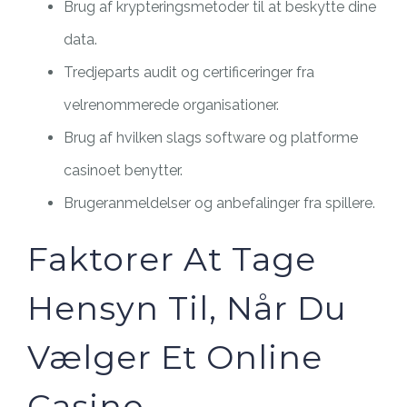
Brug af krypteringsmetoder til at beskytte dine
data.
Tredjeparts audit og certificeringer fra
velrenommerede organisationer.
Brug af hvilken slags software og platforme
casinoet benytter.
Brugeranmeldelser og anbefalinger fra spillere.
Faktorer At Tage
Hensyn Til, Når Du
Vælger Et Online
Casino