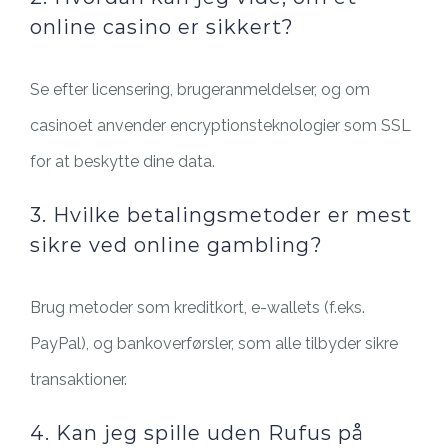
online casino er sikkert?
Se efter licensering, brugeranmeldelser, og om
casinoet anvender encryptionsteknologier som SSL
for at beskytte dine data.
3. Hvilke betalingsmetoder er mest
sikre ved online gambling?
Brug metoder som kreditkort, e-wallets (f.eks.
PayPal), og bankoverførsler, som alle tilbyder sikre
transaktioner.
4. Kan jeg spille uden Rufus på