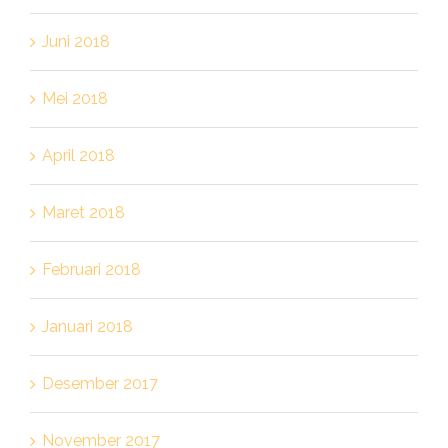
Juni 2018
Mei 2018
April 2018
Maret 2018
Februari 2018
Januari 2018
Desember 2017
November 2017