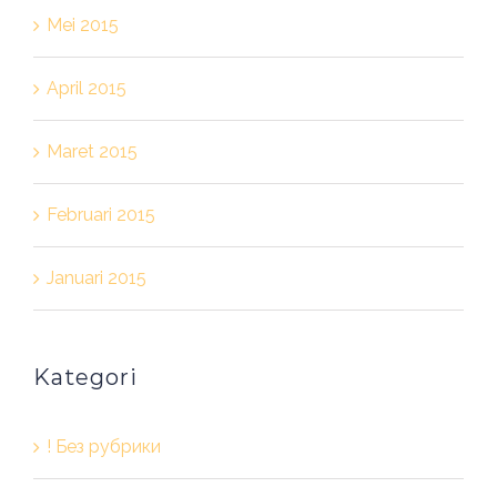
Mei 2015
April 2015
Maret 2015
Februari 2015
Januari 2015
Kategori
! Без рубрики