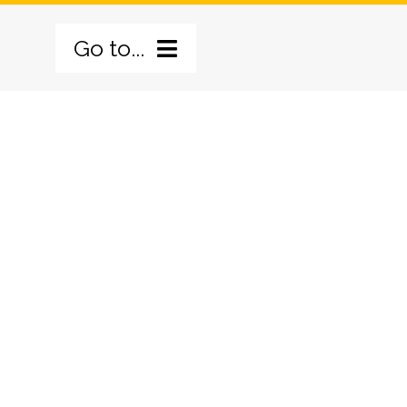
Skip
Go to...
to
content
BERANDA
TENTANG KAMI
PILAR PROGRAM
SEJARAH
GALERI
VISI MISI
PILAR PELATIHAN
BERITA
PROFIL
PILAR KESAKSIAN
HUBUNGI KAMI
LOGO BARU
PILAR PELAYANAN
BERITA UTAMA