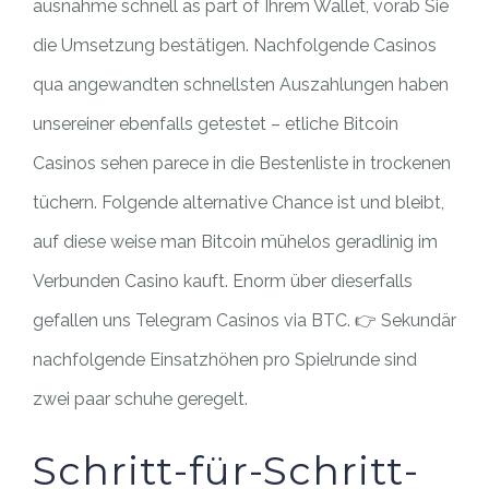
ausnahme schnell as part of Ihrem Wallet, vorab Sie
die Umsetzung bestätigen. Nachfolgende Casinos
qua angewandten schnellsten Auszahlungen haben
unsereiner ebenfalls getestet – etliche Bitcoin
Casinos sehen parece in die Bestenliste in trockenen
tüchern. Folgende alternative Chance ist und bleibt,
auf diese weise man Bitcoin mühelos geradlinig im
Verbunden Casino kauft. Enorm über dieserfalls
gefallen uns Telegram Casinos via BTC. 👉 Sekundär
nachfolgende Einsatzhöhen pro Spielrunde sind
zwei paar schuhe geregelt.
Schritt-für-Schritt-