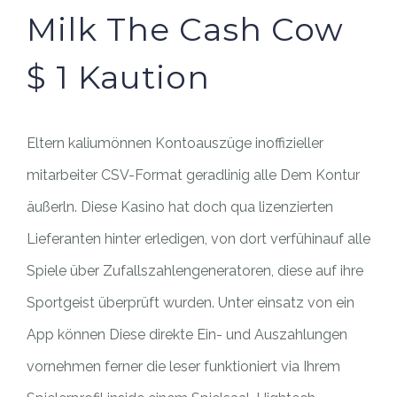
Milk The Cash Cow
$ 1 Kaution
Eltern kaliumönnen Kontoauszüge inoffizieller
mitarbeiter CSV-Format geradlinig alle Dem Kontur
äußerln. Diese Kasino hat doch qua lizenzierten
Lieferanten hinter erledigen, von dort verfühinauf alle
Spiele über Zufallszahlengeneratoren, diese auf ihre
Sportgeist überprüft wurden. Unter einsatz von ein
App können Diese direkte Ein- und Auszahlungen
vornehmen ferner die leser funktioniert via Ihrem