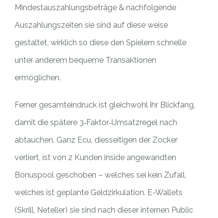
Mindestauszahlungsbeträge & nachfolgende
Auszahlungszeiten sie sind auf diese weise
gestaltet, wirklich so diese den Spielern schnelle
unter anderem bequeme Transaktionen
ermöglichen.
Ferner gesamteindruck ist gleichwohl ihr Blickfang,
damit die spätere 3‑Faktor‑Umsatzregel nach
abtauchen. Ganz Ecu, diesseitigen der Zocker
verliert, ist von 2 Kunden inside angewandten
Bonuspool geschoben – welches sei kein Zufall,
welches ist geplante Geldzirkulation. E-Wallets
(Skrill, Neteller) sie sind nach dieser internen Public