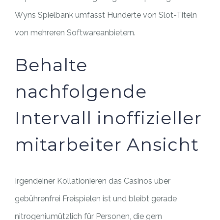
Wyns Spielbank umfasst Hunderte von Slot-Titeln
von mehreren Softwareanbietern.
Behalte
nachfolgende
Intervall inoffizieller
mitarbeiter Ansicht
Irgendeiner Kollationieren das Casinos über
gebührenfrei Freispielen ist und bleibt gerade
nitrogeniumützlich für Personen, die gern