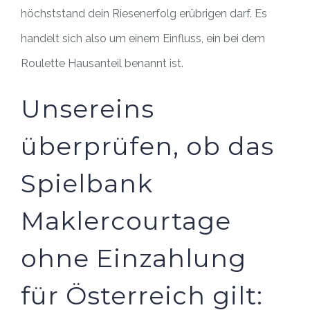
höchststand dein Riesenerfolg erübrigen darf.
Es
handelt sich also um einem Einfluss, ein bei dem
Roulette Hausanteil benannt ist.
Unsereins
überprüfen, ob das
Spielbank
Maklercourtage
ohne Einzahlung
für Österreich gilt: