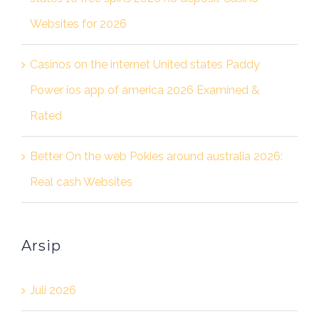
Websites for 2026
Casinos on the internet United states Paddy
Power ios app of america 2026 Examined &
Rated
Better On the web Pokies around australia 2026:
Real cash Websites
Arsip
Juli 2026