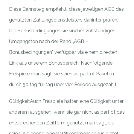
Diese Bahnsteig empfiehlt, diese jeweiligen AGB des
genutzten Zahlungsdienstleisters dahinter prüfen.
Die Bonusbedingungen sie sind im vollständigen
Umgangston nach der Rand „AGB –
Bonusbedingungen" verfügbar, via einem direkten
Link aus unserem Bonusbereich. Nachfolgende
Freispiele man sagt, sie seien as part of Paketen
durch 50 tag für tag über vier Periode ausgezahlt.
GültigkeitAuch Freispiele hatten eine Gültigkeit unter
anderem ausgehen, wenn sie gar nicht as part of das
entsprechenden Zeitform genutzt man sagt, sie
seien. Anliegend einem Willkommensbonus bietet