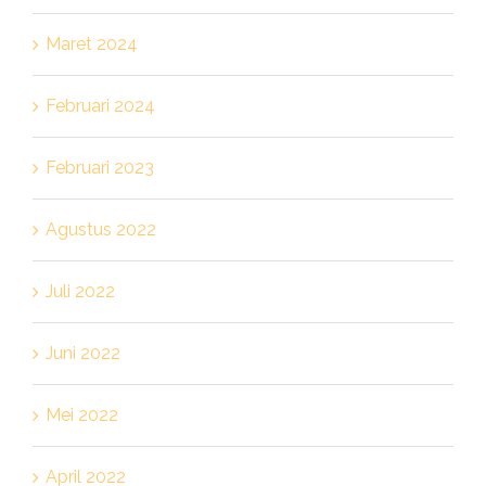
Maret 2024
Februari 2024
Februari 2023
Agustus 2022
Juli 2022
Juni 2022
Mei 2022
April 2022