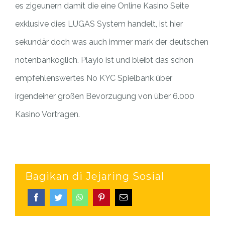
es zigeunern damit die eine Online Kasino Seite
exklusive dies LUGAS System handelt, ist hier
sekundär doch was auch immer mark der deutschen
notenbanköglich. Playio ist und bleibt das schon
empfehlenswertes No KYC Spielbank über
irgendeiner großen Bevorzugung von über 6.000
Kasino Vortragen.
Bagikan di Jejaring Sosial