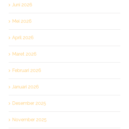
Juni 2026
Mei 2026
April 2026
Maret 2026
Februari 2026
Januari 2026
Desember 2025
November 2025