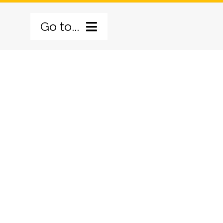
Skip
Go to...
to
content
BERANDA
TENTANG KAMI
PILAR PROGRAM
SEJARAH
GALERI
VISI MISI
PILAR PELATIHAN
BERITA
PROFIL
PILAR KESAKSIAN
HUBUNGI KAMI
LOGO BARU
PILAR PELAYANAN
BERITA UTAMA