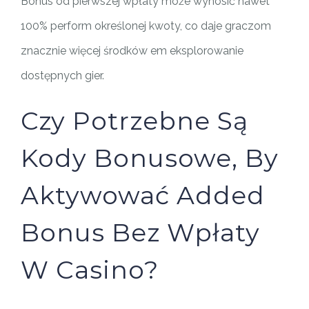
Bоnus оd pierwszej wpłaty może wynosić nawet
100% perform określonej kwoty, co daje graczom
znacznie więcej środków em eksplorowanie
dostępnych gier.
Czy Potrzebne Są
Kody Bonusowe, By
Aktywować Added
Bonus Bez Wpłaty
W Casino?