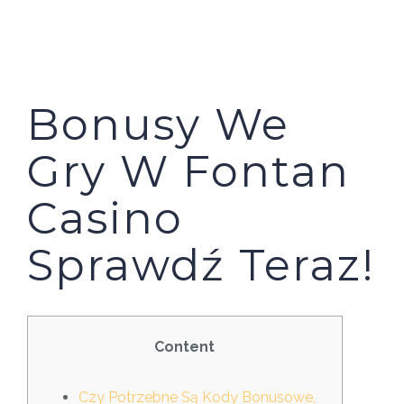
PILAR MEDIA
CERITA SOS
PILAR PELAYANAN KEMASYARAKATAN
AGENDA SOS
Bonusy We
Gry W Fontan
Casino
Sprawdź Teraz!
Content
Czy Potrzebne Są Kody Bonusowe,