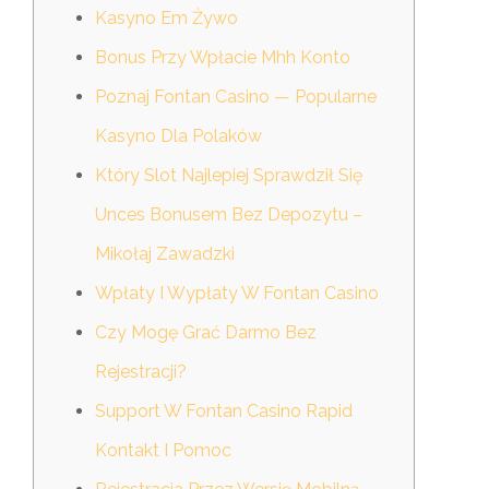
Kasyno Em Żywo
Bonus Przy Wpłacie Mhh Konto
Poznaj Fontan Casino — Popularne
Kasyno Dla Polaków
Który Slot Najlepiej Sprawdził Się
Unces Bonusem Bez Depozytu –
Mikołaj Zawadzki
Wpłaty I Wypłaty W Fontan Casino
Czy Mogę Grać Darmo Bez
Rejestracji?
Support W Fontan Casino Rapid
Kontakt I Pomoc