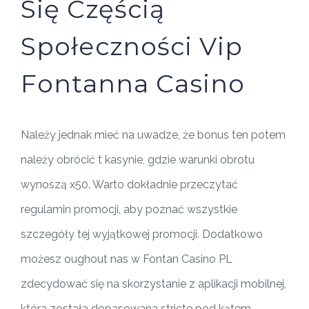
Sіę Сzęśсіą
Sроłесznоśсі Vір
Fоntаnnа Саsіnо
Należy jednak mieć na uwadze, że bonus ten potem
należy obrócić t kasynie, gdzie warunki obrotu
wynoszą x50. Warto dokładnie przeczytać
regulamin promocji, aby poznać wszystkie
szczegóły tej wyjątkowej promocji. Dodatkowo
możesz oughout nas w Fontan Casino PL
zdecydować się na skorzystanie z aplikacji mobilnej,
która została dopasowana stricte pod kątem