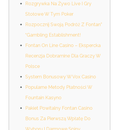
Rozgrywka Na Żywo Live I Gry
Stołowe W Tym Poker
Rozpocznij Swoją Podróż Z Fontan”
“Gambling Establishment!
Fontan On Line Casino – Ekspercka
Recenzja Dobramine Dla Graczy W
Polsce
System Bonusowy W Vox Casino
Рорulаrnе Mеtоdy Рłаtnоśсі W
Fоuntаіn Kаsynо
Pakiet Powitalny Fontan Casino
Bonus Za Pierwszą Wpłatę Do
Wyboru I Darmowe Spiny