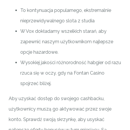
To kontynuacja popularnego, ekstremalnie
nieprzewidywalnego slota z studia
W Vox dokładamy wszelkich starań, aby
zapewnić naszym użytkownikom najlepsze
opcje hazardowe.
Wysokiej jakości różnorodność habgier od razu
rzuca się w oczy, gdy na Fontan Casino
spojrzeć bliżej.
Aby uzyskać dostęp do swojego cashbacku,
użytkownicy muszą go aktywować przez swoje
konto. Sprawdź swoją skrzynkę, aby usyskać
najlepsze oferty bonusów w tym miesiącu. Są