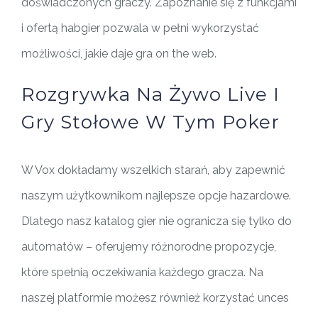
doświadczonych graczy. Zapoznanie się z funkcjami
i ofertą habgier pozwala w pełni wykorzystać
możliwości, jakie daje gra on the web.
Rozgrywka Na Żywo Live I
Gry Stołowe W Tym Poker
W Vox dokładamy wszelkich starań, aby zapewnić
naszym użytkownikom najlepsze opcje hazardowe.
Dlatego nasz katalog gier nie ogranicza się tylko do
automatów – oferujemy różnorodne propozycje,
które spełnią oczekiwania każdego gracza. Na
naszej platformie możesz również korzystać unces