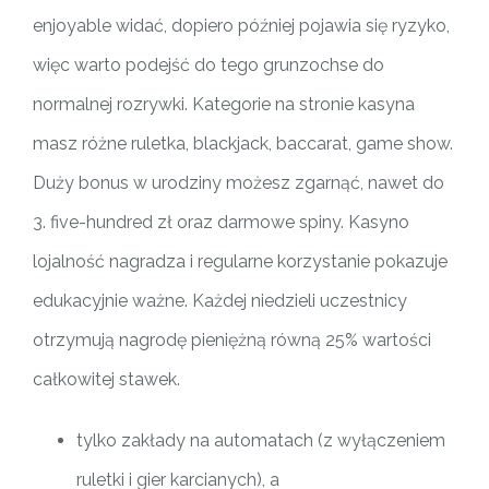
enjoyable widać, dopiero później pojawia się ryzyko,
więc warto podejść do tego grunzochse do
normalnej rozrywki. Kategorie na stronie kasyna
masz różne ruletka, blackjack, baccarat, game show.
Duży bonus w urodziny możesz zgarnąć, nawet do
3. five-hundred zł oraz darmowe spiny. Kasyno
lojalność nagradza i regularne korzystanie pokazuje
edukacyjnie ważne. Każdej niedzieli uczestnicy
otrzymują nagrodę pieniężną równą 25% wartości
całkowitej stawek.
tylko zakłady na automatach (z wyłączeniem
ruletki i gier karcianych), a