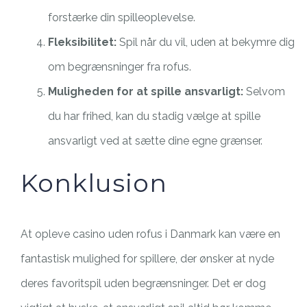
forstærke din spilleoplevelse.
Fleksibilitet:
Spil når du vil, uden at bekymre dig
om begrænsninger fra rofus.
Muligheden for at spille ansvarligt:
Selvom
du har frihed, kan du stadig vælge at spille
ansvarligt ved at sætte dine egne grænser.
Konklusion
At opleve casino uden rofus i Danmark kan være en
fantastisk mulighed for spillere, der ønsker at nyde
deres favoritspil uden begrænsninger. Det er dog