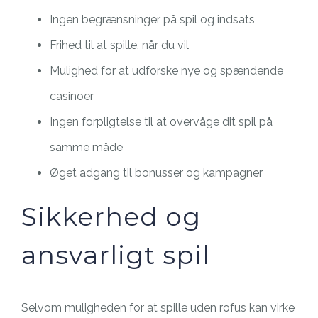
Ingen begrænsninger på spil og indsats
Frihed til at spille, når du vil
Mulighed for at udforske nye og spændende
casinoer
Ingen forpligtelse til at overvåge dit spil på
samme måde
Øget adgang til bonusser og kampagner
Sikkerhed og
ansvarligt spil
Selvom muligheden for at spille uden rofus kan virke