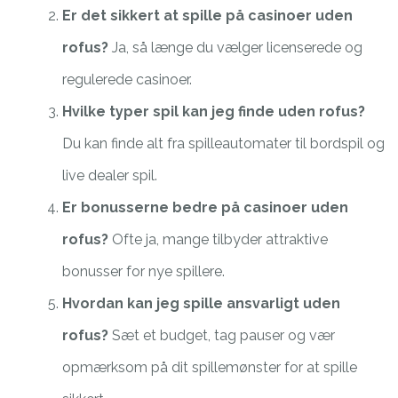
Er det sikkert at spille på casinoer uden
rofus?
Ja, så længe du vælger licenserede og
regulerede casinoer.
Hvilke typer spil kan jeg finde uden rofus?
Du kan finde alt fra spilleautomater til bordspil og
live dealer spil.
Er bonusserne bedre på casinoer uden
rofus?
Ofte ja, mange tilbyder attraktive
bonusser for nye spillere.
Hvordan kan jeg spille ansvarligt uden
rofus?
Sæt et budget, tag pauser og vær
opmærksom på dit spillemønster for at spille