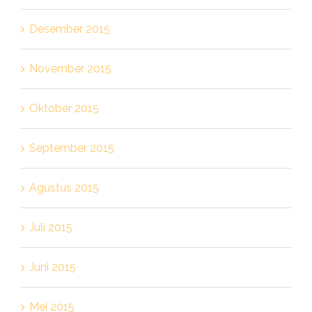
Desember 2015
November 2015
Oktober 2015
September 2015
Agustus 2015
Juli 2015
Juni 2015
Mei 2015