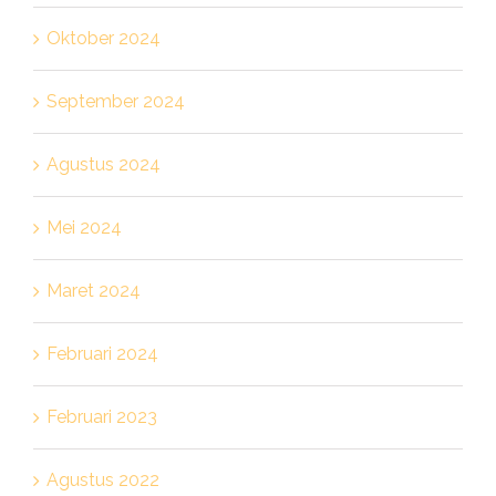
Oktober 2024
September 2024
Agustus 2024
Mei 2024
Maret 2024
Februari 2024
Februari 2023
Agustus 2022