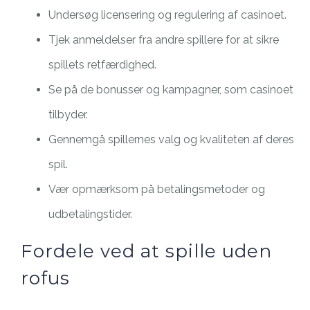
Undersøg licensering og regulering af casinoet.
Tjek anmeldelser fra andre spillere for at sikre
spillets retfærdighed.
Se på de bonusser og kampagner, som casinoet
tilbyder.
Gennemgå spillernes valg og kvaliteten af deres
spil.
Vær opmærksom på betalingsmetoder og
udbetalingstider.
Fordele ved at spille uden
rofus