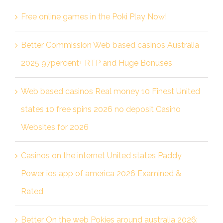
Free online games in the Poki Play Now!
Better Commission Web based casinos Australia
2025 97percent+ RTP and Huge Bonuses
Web based casinos Real money 10 Finest United
states 10 free spins 2026 no deposit Casino
Websites for 2026
Casinos on the internet United states Paddy
Power ios app of america 2026 Examined &
Rated
Better On the web Pokies around australia 2026: