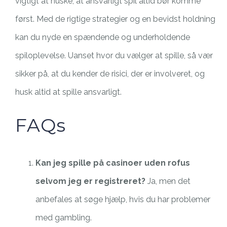
vigtigt at huske, at ansvarligt spil altid bør komme
først. Med de rigtige strategier og en bevidst holdning
kan du nyde en spændende og underholdende
spiloplevelse. Uanset hvor du vælger at spille, så vær
sikker på, at du kender de risici, der er involveret, og
husk altid at spille ansvarligt.
FAQs
Kan jeg spille på casinoer uden rofus
selvom jeg er registreret?
Ja, men det
anbefales at søge hjælp, hvis du har problemer
med gambling.