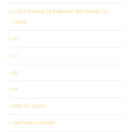
10 Eur Zdarma Za Registraci Bez Vkladu: CZ
Casina
111
12
16
1w
1Win AZ Casino
1win casino spanish