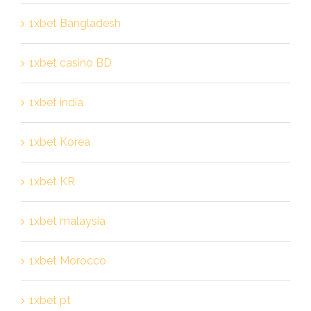
1xbet Bangladesh
1xbet casino BD
1xbet india
1xbet Korea
1xbet KR
1xbet malaysia
1xbet Morocco
1xbet pt