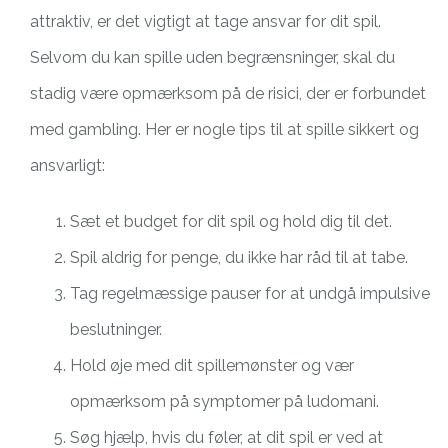
attraktiv, er det vigtigt at tage ansvar for dit spil.
Selvom du kan spille uden begrænsninger, skal du
stadig være opmærksom på de risici, der er forbundet
med gambling. Her er nogle tips til at spille sikkert og
ansvarligt:
Sæt et budget for dit spil og hold dig til det.
Spil aldrig for penge, du ikke har råd til at tabe.
Tag regelmæssige pauser for at undgå impulsive
beslutninger.
Hold øje med dit spillemønster og vær
opmærksom på symptomer på ludomani.
Søg hjælp, hvis du føler, at dit spil er ved at