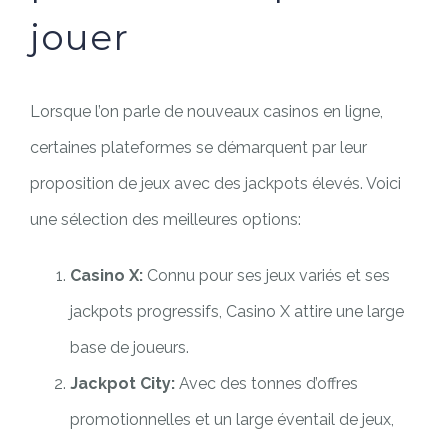
jouer
Lorsque l’on parle de nouveaux casinos en ligne,
certaines plateformes se démarquent par leur
proposition de jeux avec des jackpots élevés. Voici
une sélection des meilleures options:
Casino X:
Connu pour ses jeux variés et ses
jackpots progressifs, Casino X attire une large
base de joueurs.
Jackpot City:
Avec des tonnes d’offres
promotionnelles et un large éventail de jeux,