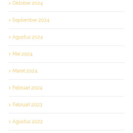
Oktober 2024
September 2024
Agustus 2024
Mei 2024
Maret 2024
Februari 2024
Februari 2023
Agustus 2022