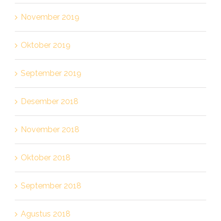
November 2019
Oktober 2019
September 2019
Desember 2018
November 2018
Oktober 2018
September 2018
Agustus 2018