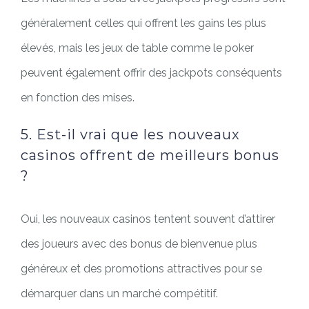
généralement celles qui offrent les gains les plus
élevés, mais les jeux de table comme le poker
peuvent également offrir des jackpots conséquents
en fonction des mises.
5. Est-il vrai que les nouveaux
casinos offrent de meilleurs bonus
?
Oui, les nouveaux casinos tentent souvent d’attirer
des joueurs avec des bonus de bienvenue plus
généreux et des promotions attractives pour se
démarquer dans un marché compétitif.