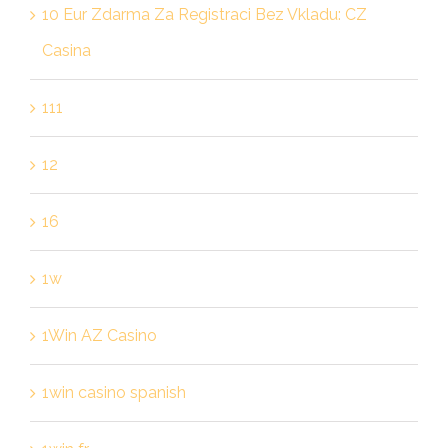
10 Eur Zdarma Za Registraci Bez Vkladu: CZ
Casina
111
12
16
1w
1Win AZ Casino
1win casino spanish