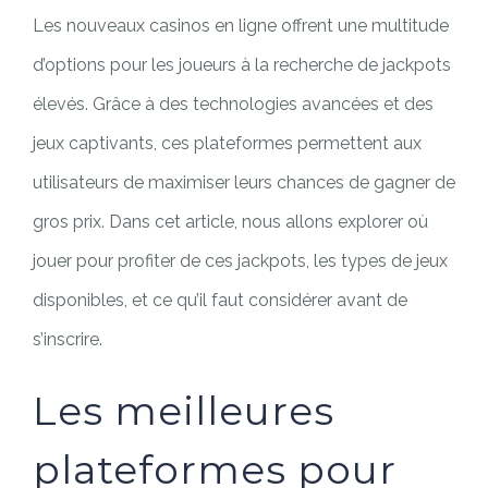
Les nouveaux casinos en ligne offrent une multitude
d’options pour les joueurs à la recherche de jackpots
élevés. Grâce à des technologies avancées et des
jeux captivants, ces plateformes permettent aux
utilisateurs de maximiser leurs chances de gagner de
gros prix. Dans cet article, nous allons explorer où
jouer pour profiter de ces jackpots, les types de jeux
disponibles, et ce qu’il faut considérer avant de
s’inscrire.
Les meilleures
plateformes pour