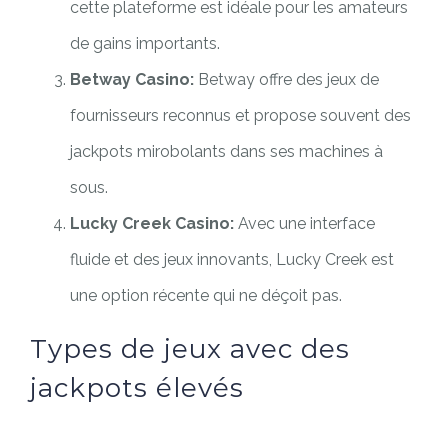
cette plateforme est idéale pour les amateurs
de gains importants.
Betway Casino:
Betway offre des jeux de
fournisseurs reconnus et propose souvent des
jackpots mirobolants dans ses machines à
sous.
Lucky Creek Casino:
Avec une interface
fluide et des jeux innovants, Lucky Creek est
une option récente qui ne déçoit pas.
Types de jeux avec des
jackpots élevés