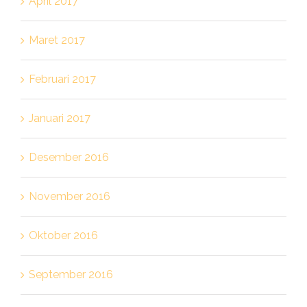
April 2017
Maret 2017
Februari 2017
Januari 2017
Desember 2016
November 2016
Oktober 2016
September 2016