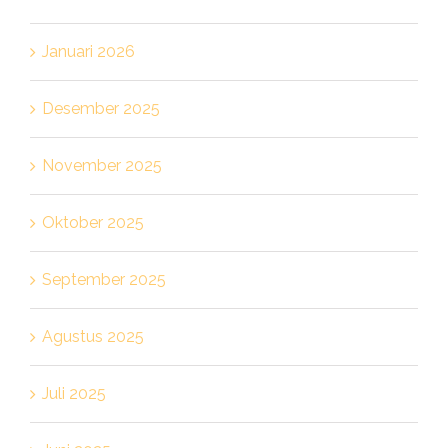
Januari 2026
Desember 2025
November 2025
Oktober 2025
September 2025
Agustus 2025
Juli 2025