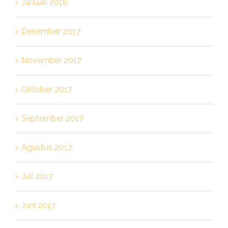
Januari 2018
Desember 2017
November 2017
Oktober 2017
September 2017
Agustus 2017
Juli 2017
Juni 2017