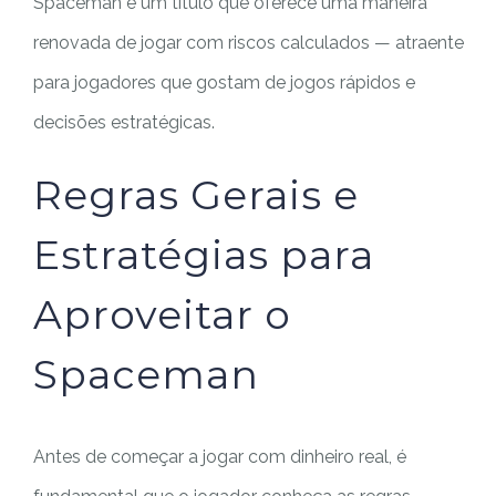
Spaceman é um título que oferece uma maneira
renovada de jogar com riscos calculados — atraente
para jogadores que gostam de jogos rápidos e
decisões estratégicas.
Regras Gerais e
Estratégias para
Aproveitar o
Spaceman
Antes de começar a jogar com dinheiro real, é