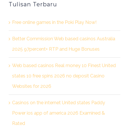
Tulisan Terbaru
Free online games in the Poki Play Now!
Better Commission Web based casinos Australia
2025 97percent+ RTP and Huge Bonuses
Web based casinos Real money 10 Finest United
states 10 free spins 2026 no deposit Casino
Websites for 2026
Casinos on the internet United states Paddy
Power ios app of america 2026 Examined &
Rated