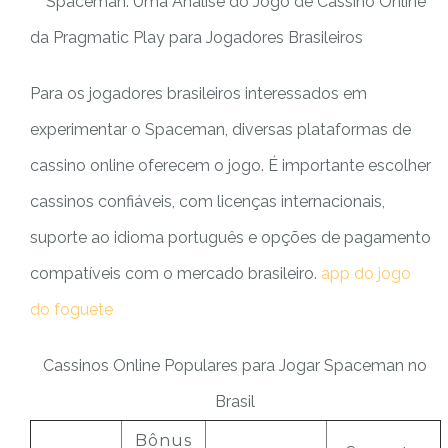
Para os jogadores brasileiros interessados em
experimentar o Spaceman, diversas plataformas de
cassino online oferecem o jogo. É importante escolher
cassinos confiáveis, com licenças internacionais,
suporte ao idioma português e opções de pagamento
compatíveis com o mercado brasileiro.
app do jogo
do foguete
Cassinos Online Populares para Jogar Spaceman no
Brasil
Bônus