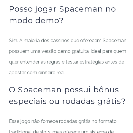
Posso jogar Spaceman no
modo demo?
Sim. A maioria dos cassinos que oferecem Spaceman
possuem uma versão demo gratuita, ideal para quem
quer entender as regras e testar estratégias antes de
apostar com dinheiro real.
O Spaceman possui bônus
especiais ou rodadas grátis?
Esse jogo não fornece rodadas grátis no formato
tradicional de slots, mas oferece um sistema de