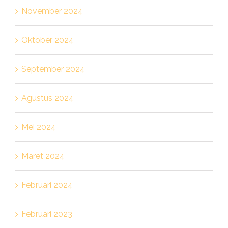
November 2024
Oktober 2024
September 2024
Agustus 2024
Mei 2024
Maret 2024
Februari 2024
Februari 2023