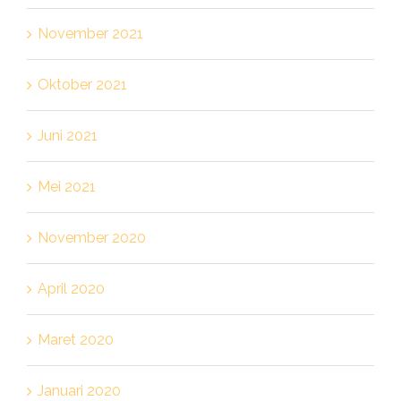
November 2021
Oktober 2021
Juni 2021
Mei 2021
November 2020
April 2020
Maret 2020
Januari 2020