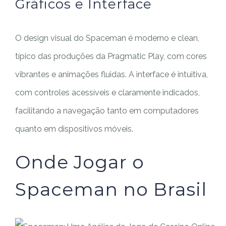
Gráficos e Interface
O design visual do Spaceman é moderno e clean,
típico das produções da Pragmatic Play, com cores
vibrantes e animações fluidas. A interface é intuitiva,
com controles acessíveis e claramente indicados,
facilitando a navegação tanto em computadores
quanto em dispositivos móveis.
Onde Jogar o
Spaceman no Brasil